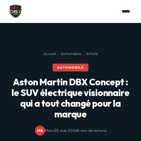
Accueil
›
Automobile
›
Article
AUTOMOBILE
Aston Martin DBX Concept :
le SUV électrique visionnaire
qui a tout changé pour la
marque
Marc
28 mai 2026
8 min de lecture
MA