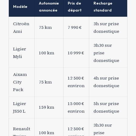
Autonomie
Prix de
Recharge
Modèle
annoncée
départ
standard
Citroën
3h sur prise
75 km
7 990 €
Ami
domestique
3h30 sur
Ligier
100 km
10 999 €
prise
Myli
domestique
Aixam
12 500 €
4h sur prise
City
75 km
environ
domestique
Pack
Ligier
15 000 €
5h sur prise
159 km
JS50 L
environ
domestique
3h30 sur
Renault
12 500 €
100 km
prise