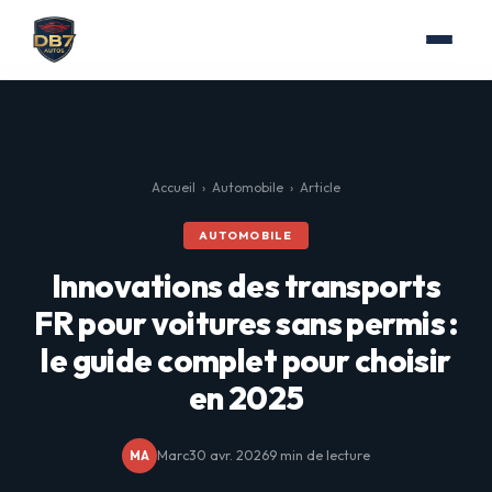
Accueil
›
Automobile
›
Article
AUTOMOBILE
Innovations des transports
FR pour voitures sans permis :
le guide complet pour choisir
en 2025
Marc
30 avr. 2026
9 min de lecture
MA